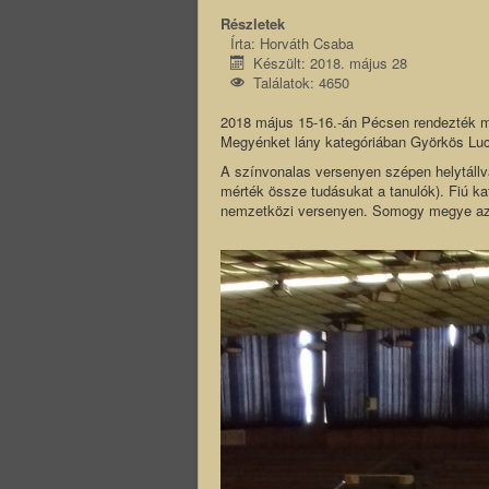
Részletek
Írta:
Horváth Csaba
Készült: 2018. május 28
Találatok: 4650
2018 május 15-16.-án Pécsen rendezték m
Megyénket lány kategóriában Györkös Luca 
A színvonalas versenyen szépen helytállv
mérték össze tudásukat a tanulók). Fiú kat
nemzetközi versenyen. Somogy megye az ö