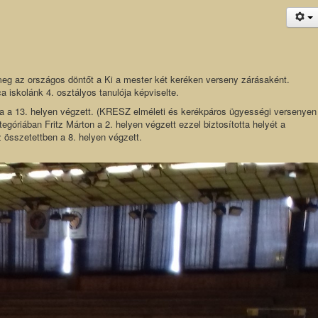
eg az országos döntőt a Ki a mester két keréken verseny zárásaként.
iskolánk 4. osztályos tanulója képviselte.
a a 13. helyen végzett. (KRESZ elméleti és kerékpáros ügyességi versenyen
egóriában Fritz Márton a 2. helyen végzett ezzel biztosította helyét a
sszetettben a 8. helyen végzett.