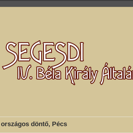
n országos döntő, Pécs