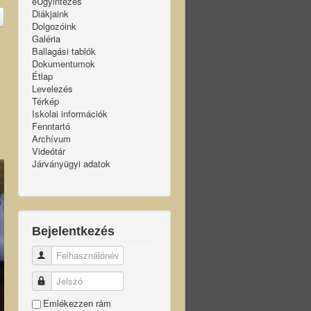
eÜgyintézés
Diákjaink
Dolgozóink
Galéria
Ballagási tablók
Dokumentumok
Étlap
Levelezés
Térkép
Iskolai információk
Fenntartó
Archívum
Videótár
Járványügyi adatok
Bejelentkezés
Felhasználónév
Jelszó
Emlékezzen rám