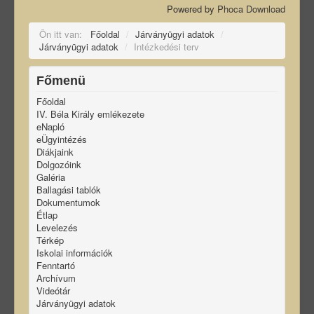
Powered by
Phoca Download
Ön itt van:
Főoldal
/
Járványügyi adatok
/
Járványügyi adatok
/
Intézkedési terv
Főmenü
Főoldal
IV. Béla Király emlékezete
eNapló
eÜgyintézés
Diákjaink
Dolgozóink
Galéria
Ballagási tablók
Dokumentumok
Étlap
Levelezés
Térkép
Iskolai információk
Fenntartó
Archívum
Videótár
Járványügyi adatok