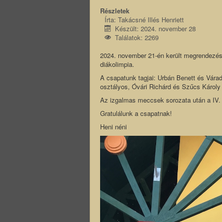
Részletek
Írta:
Takácsné Illés Henriett
Készült: 2024. november 28
Találatok: 2269
2024. november 21-én került megrendezésr
diákolimpia.
A csapatunk tagjai: Urbán Benett és Vára
osztályos, Óvári Richárd és Szűcs Károly 
Az izgalmas meccsek sorozata után a IV. 
Gratulálunk a csapatnak!
Heni néni