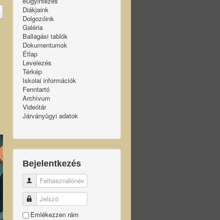
eÜgyintézés
Diákjaink
Dolgozóink
Galéria
Ballagási tablók
Dokumentumok
Étlap
Levelezés
Térkép
Iskolai információk
Fenntartó
Archívum
Videótár
Járványügyi adatok
Bejelentkezés
Felhasználónév
Jelszó
Emlékezzen rám