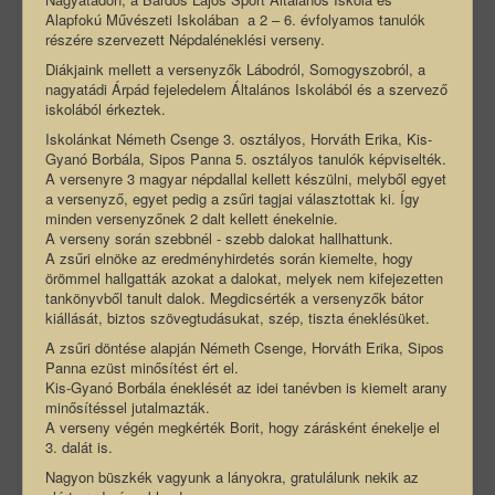
Alapfokú Művészeti Iskolában a 2 – 6. évfolyamos tanulók
részére szervezett Népdaléneklési verseny.
Diákjaink mellett a versenyzők Lábodról, Somogyszobról, a
nagyatádi Árpád fejeledelem Általános Iskolából és a szervező
iskolából érkeztek.
Iskolánkat Németh Csenge 3. osztályos, Horváth Erika, Kis-
Gyanó Borbála, Sipos Panna 5. osztályos tanulók képviselték.
A versenyre 3 magyar népdallal kellett készülni, melyből egyet
a versenyző, egyet pedig a zsűri tagjai választottak ki. Így
minden versenyzőnek 2 dalt kellett énekelnie.
A verseny során szebbnél - szebb dalokat hallhattunk.
A zsűri elnöke az eredményhirdetés során kiemelte, hogy
örömmel hallgatták azokat a dalokat, melyek nem kifejezetten
tankönyvből tanult dalok. Megdicsérték a versenyzők bátor
kiállását, biztos szövegtudásukat, szép, tiszta éneklésüket.
A zsűri döntése alapján Németh Csenge, Horváth Erika, Sipos
Panna ezüst minősítést ért el.
Kis-Gyanó Borbála éneklését az idei tanévben is kiemelt arany
minősítéssel jutalmazták.
A verseny végén megkérték Borit, hogy zárásként énekelje el
3. dalát is.
Nagyon büszkék vagyunk a lányokra, gratulálunk nekik az