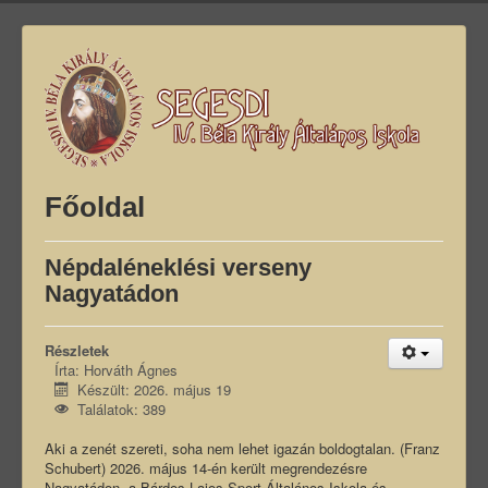
Főoldal
Népdaléneklési verseny
Nagyatádon
Részletek
Írta:
Horváth Ágnes
Készült: 2026. május 19
Találatok: 389
Aki a zenét szereti, soha nem lehet igazán boldogtalan. (Franz
Schubert) 2026. május 14-én került megrendezésre
Nagyatádon, a Bárdos Lajos Sport Általános Iskola és