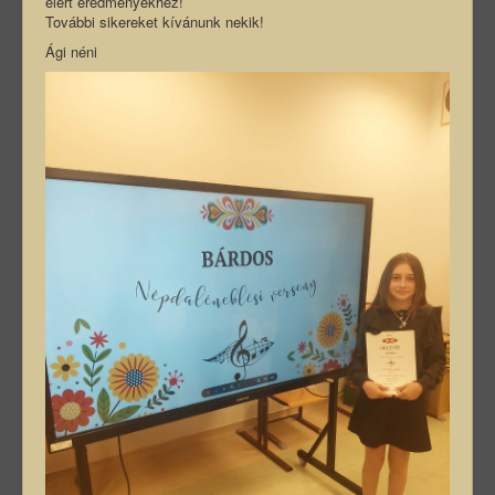
elért eredményekhez!
További sikereket kívánunk nekik!
Ági néni