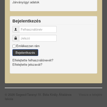
Járványügyi adatok
Bejelentkezés
Felhasználónév
Jelszó
Emlékezzen rám
Bejelentkezés
Elfelejtette felhasználónevét?
Elfelejtette jelszavát?
© 2026 Segesd-Taranyi IV. Béla Király Általános
Vissza a tetejére
Iskola