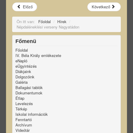
Előző
Következő
Ön itt van:
Főoldal
/
Hírek
/
Népdaléneklési verseny Nagyatádon
Főmenü
Főoldal
IV. Béla Király emlékezete
eNapló
eÜgyintézés
Diákjaink
Dolgozóink
Galéria
Ballagási tablók
Dokumentumok
Étlap
Levelezés
Térkép
Iskolai információk
Fenntartó
Archívum
Videótár