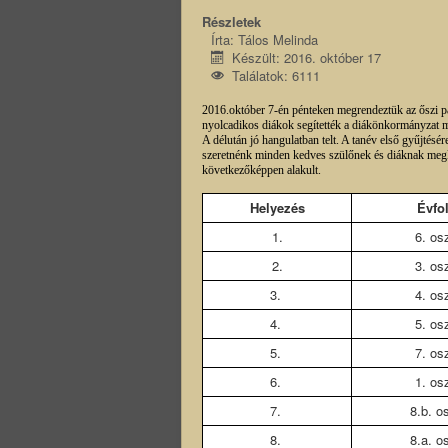
Részletek
Írta:
Tálos Melinda
Készült: 2016. október 17
Találatok: 6111
2016.október 7-én pénteken megrendeztük az őszi pap
nyolcadikos diákok segítették a diákönkormányzat 
A délután jó hangulatban telt. A tanév első gyűjtésé
szeretnénk minden kedves szülőnek és diáknak megkös
következőképpen alakult.
Helyezés
Évfo
1.
6. os
2.
3. os
3.
4. os
4.
5. os
5.
7. os
6.
1. os
7.
8.b. o
8.
8.a. o