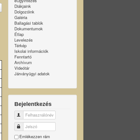
eÜgyintézés
Diákjaink
Dolgozóink
Galéria
Ballagási tablók
Dokumentumok
Étlap
Levelezés
Térkép
Iskolai információk
Fenntartó
Archívum
Videótár
Járványügyi adatok
Bejelentkezés
Felhasználónév
Jelszó
Emlékezzen rám