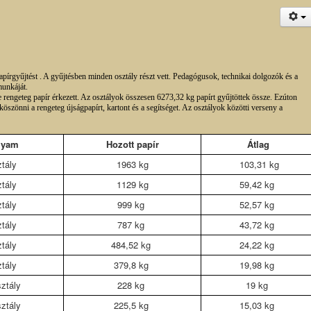
írgyűjtést . A gyűjtésben minden osztály részt vett. Pedagógusok, technikai dolgozók és a
munkáját.
re rengeteg papír érkezett. Az osztályok összesen 6273,32 kg papírt gyűjtöttek össze. Ezúton
zönni a rengeteg újságpapírt, kartont és a segítséget. Az osztályok közötti verseny a
lyam
Hozott papír
Átlag
ztály
1963 kg
103,31 kg
ztály
1129 kg
59,42 kg
ztály
999 kg
52,57 kg
ztály
787 kg
43,72 kg
ztály
484,52 kg
24,22 kg
ztály
379,8 kg
19,98 kg
sztály
228 kg
19 kg
sztály
225,5 kg
15,03 kg