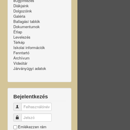
eÜgyintézés
Diákjaink
Dolgozóink
Galéria
Ballagási tablók
Dokumentumok
Étlap
Levelezés
Térkép
Iskolai információk
Fenntartó
Archívum
Videótár
Járványügyi adatok
Bejelentkezés
Felhasználónév
Jelszó
Emlékezzen rám