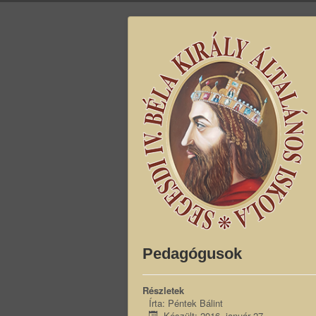
Pedagógusok
Részletek
Írta:
Péntek Bálint
Készült: 2016. január 27