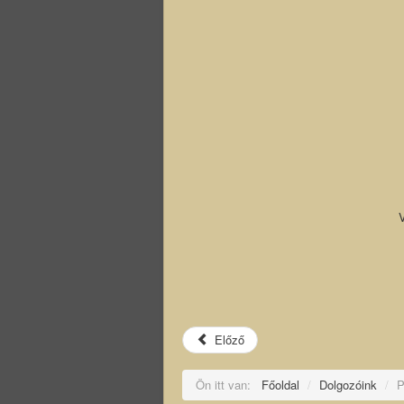
V
Előző
Ön itt van:
Főoldal
/
Dolgozóink
/
P