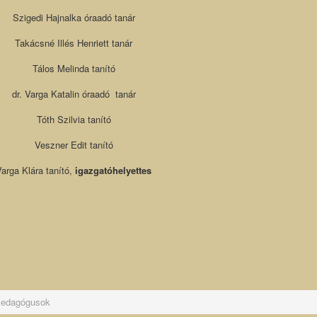
Szigedi Hajnalka óraadó tanár
Takácsné Illés Henriett tanár
Tálos Melinda tanító
dr. Varga Katalin óraadó tanár
Tóth Szilvia tanító
Veszner Edit tanító
arga Klára tanító,
igazgatóhelyettes
edagógusok