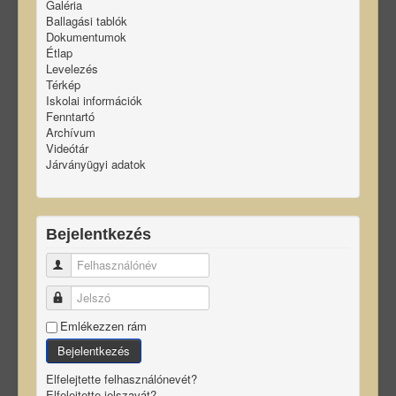
Galéria
Ballagási tablók
Dokumentumok
Étlap
Levelezés
Térkép
Iskolai információk
Fenntartó
Archívum
Videótár
Járványügyi adatok
Bejelentkezés
Felhasználónév
Jelszó
Emlékezzen rám
Bejelentkezés
Elfelejtette felhasználónevét?
Elfelejtette jelszavát?