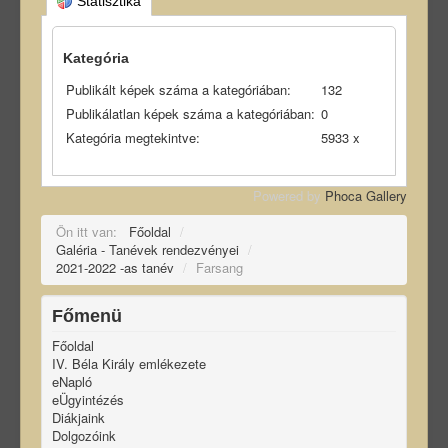
Statisztika
Kategória
Publikált képek száma a kategóriában:
132
Publikálatlan képek száma a kategóriában:
0
Kategória megtekintve:
5933 x
Powered by
Phoca Gallery
Ön itt van:
Főoldal
/
Galéria - Tanévek rendezvényei
/
2021-2022 -as tanév
/
Farsang
Főmenü
Főoldal
IV. Béla Király emlékezete
eNapló
eÜgyintézés
Diákjaink
Dolgozóink