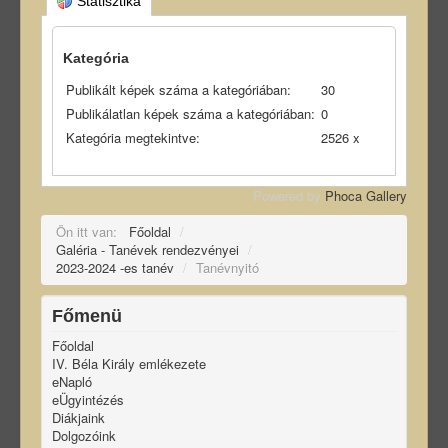
Statisztika
Kategória
Publikált képek száma a kategóriában:
30
Publikálatlan képek száma a kategóriában:
0
Kategória megtekintve:
2526 x
Powered by
Phoca Gallery
Ön itt van:
Főoldal
/
Galéria - Tanévek rendezvényei
/
2023-2024 -es tanév
/
Tanévnyitó
Főmenü
Főoldal
IV. Béla Király emlékezete
eNapló
eÜgyintézés
Diákjaink
Dolgozóink