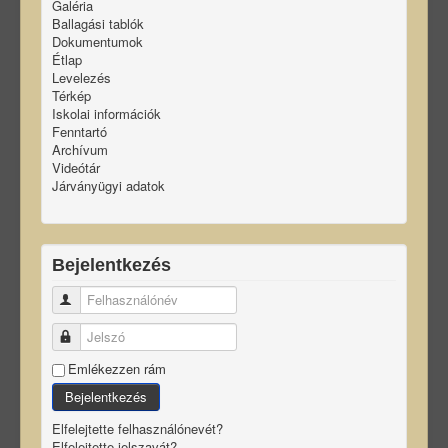
Galéria
Ballagási tablók
Dokumentumok
Étlap
Levelezés
Térkép
Iskolai információk
Fenntartó
Archívum
Videótár
Járványügyi adatok
Bejelentkezés
Felhasználónév
Jelszó
Emlékezzen rám
Bejelentkezés
Elfelejtette felhasználónevét?
Elfelejtette jelszavát?