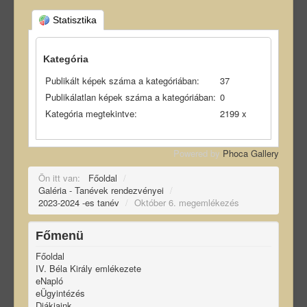
Statisztika
Kategória
Publikált képek száma a kategóriában:
37
Publikálatlan képek száma a kategóriában:
0
Kategória megtekintve:
2199 x
Powered by
Phoca Gallery
Ön itt van:
Főoldal
/
Galéria - Tanévek rendezvényei
/
2023-2024 -es tanév
/
Október 6. megemlékezés
Főmenü
Főoldal
IV. Béla Király emlékezete
eNapló
eÜgyintézés
Diákjaink