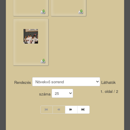
Rendezés
Láthatók
1. oldal / 2
száma