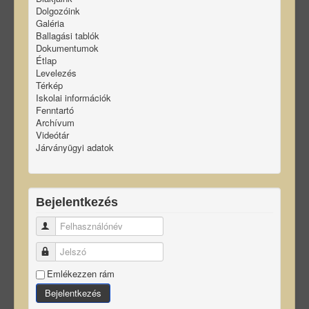
Dolgozóink
Galéria
Ballagási tablók
Dokumentumok
Étlap
Levelezés
Térkép
Iskolai információk
Fenntartó
Archívum
Videótár
Járványügyi adatok
Bejelentkezés
Felhasználónév
Jelszó
Emlékezzen rám
Bejelentkezés