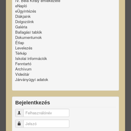
IV. Béla Király emlékezete
eNapló
eÜgyintézés
Diákjaink
Dolgozóink
Galéria
Ballagási tablók
Dokumentumok
Étlap
Levelezés
Térkép
Iskolai információk
Fenntartó
Archívum
Videótár
Járványügyi adatok
Bejelentkezés
Felhasználónév
Jelszó