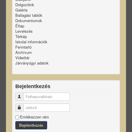
Dolgozóink
Galéria
Ballagási tablók
Dokumentumok
Étlap
Levelezés
Térkép
Iskolai információk
Fenntartó
Archívum
Videótár
Járványügyi adatok
Bejelentkezés
Felhasználónév
Jelszó
Emlékezzen rám
Bejelentkezés