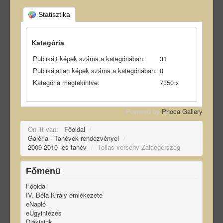
Statisztika
Kategória
Publikált képek száma a kategóriában:
31
Publikálatlan képek száma a kategóriában:
0
Kategória megtekintve:
7350 x
Powered by
Phoca Gallery
Ön itt van:
Főoldal
/
Galéria - Tanévek rendezvényei
/
2009-2010 -es tanév
/
Tollas verseny Zalaegerszeg
Főmenü
Főoldal
IV. Béla Király emlékezete
eNapló
eÜgyintézés
Diákjaink