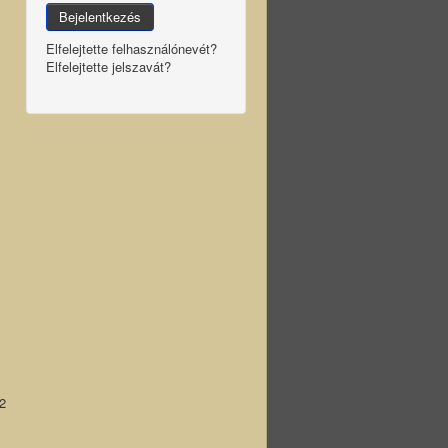
Bejelentkezés
Elfelejtette felhasználónevét?
Elfelejtette jelszavát?
 2