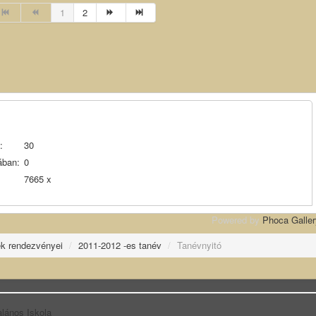
1
2
:
30
ában:
0
7665 x
Powered by
Phoca Galler
ek rendezvényei
/
2011-2012 -es tanév
/
Tanévnyitó
alános Iskola