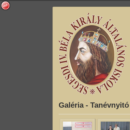
Galéria - Tanévnyitó