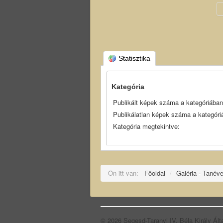
Statisztika
Kategória
Publikált képek száma a kategóriában
Publikálatlan képek száma a kategóri
Kategória megtekintve:
Ön itt van:
Főoldal
/
Galéria - Tanév
© 2026 Segesd-Taranyi IV. Béla Király Ált