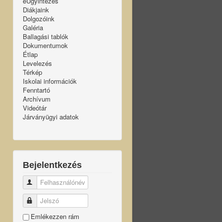
eÜgyintézés
Diákjaink
Dolgozóink
Galéria
Ballagási tablók
Dokumentumok
Étlap
Levelezés
Térkép
Iskolai információk
Fenntartó
Archívum
Videótár
Járványügyi adatok
Bejelentkezés
Felhasználónév
Jelszó
Emlékezzen rám