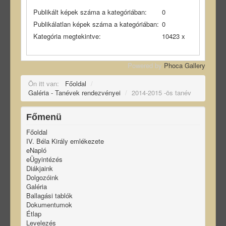
Publikált képek száma a kategóriában:
0
Publikálatlan képek száma a kategóriában:
0
Kategória megtekintve:
10423 x
Powered by
Phoca Gallery
Ön itt van:
Főoldal
/
Galéria - Tanévek rendezvényei
/
2014-2015 -ös tanév
Főmenü
Főoldal
IV. Béla Király emlékezete
eNapló
eÜgyintézés
Diákjaink
Dolgozóink
Galéria
Ballagási tablók
Dokumentumok
Étlap
Levelezés