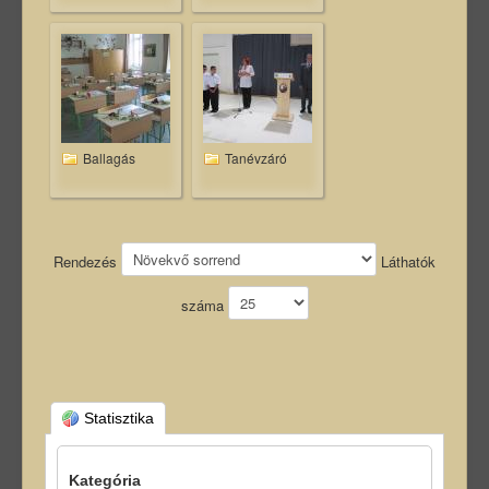
Ballagás
Tanévzáró
Rendezés
Láthatók
száma
Statisztika
Kategória