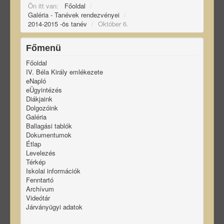
Ön itt van:
Főoldal
/
Galéria - Tanévek rendezvényei
/
2014-2015 -ös tanév
/
Október 6.
Főmenü
Főoldal
IV. Béla Király emlékezete
eNapló
eÜgyintézés
Diákjaink
Dolgozóink
Galéria
Ballagási tablók
Dokumentumok
Étlap
Levelezés
Térkép
Iskolai információk
Fenntartó
Archívum
Videótár
Járványügyi adatok