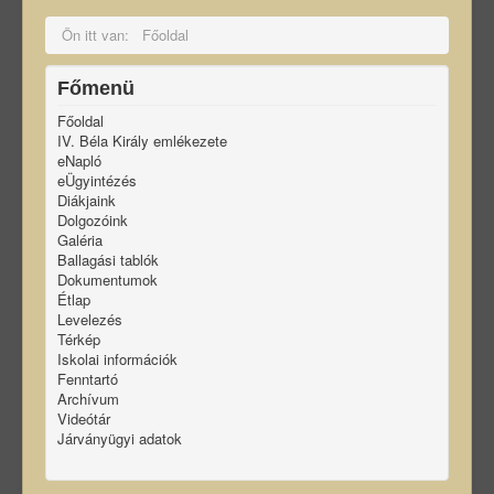
Ön itt van:
Főoldal
Főmenü
Főoldal
IV. Béla Király emlékezete
eNapló
eÜgyintézés
Diákjaink
Dolgozóink
Galéria
Ballagási tablók
Dokumentumok
Étlap
Levelezés
Térkép
Iskolai információk
Fenntartó
Archívum
Videótár
Járványügyi adatok