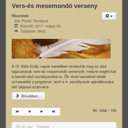
Vers-és mesemondó verseny
Részletek
Írta:
Pintér Tamásné
Készült: 2017. május 03
Találatok: 5912
A IV. Béla Király napok keretében rendeztük meg az alsó
tagozatosok vers-és mesemondó versenyét, melyre meghívtuk
a leendő első osztályosokat is. Ők rövid versekkel tették
színesebbé a programot, amit a 4. osztályosok ajándékozása
tett teljessé számukra.
Bővebben...
99. oldal / 106
Ön itt van:
Főoldal