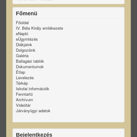
Főmenü
Főoldal
IV. Béla Király emlékezete
eNapló
eÜgyintézés
Diákjaink
Dolgozóink
Galéria
Ballagási tablók
Dokumentumok
Étlap
Levelezés
Térkép
Iskolai információk
Fenntartó
Archívum
Videótár
Járványügyi adatok
Bejelentkezés