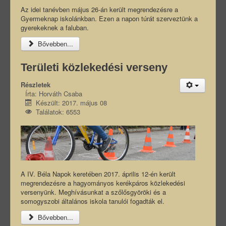
Az idei tanévben május 26-án került megrendezésre a
Gyermeknap iskolánkban. Ezen a napon túrát szerveztünk a
gyerekeknek a faluban.
Bővebben...
Területi közlekedési verseny
Részletek
Írta:
Horváth Csaba
Készült: 2017. május 08
Találatok: 6553
A IV. Béla Napok keretében 2017. április 12-én került
megrendezésre a hagyományos kerékpáros közlekedési
versenyünk. Meghívásunkat a szőlősgyöröki és a
somogyszobi általános iskola tanulói fogadták el.
Bővebben...